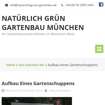
Skip
info@natuerlichgruen-gartenbau.de
+49 (0)176 2095 2445
to
content
NATÜRLICH GRÜN
GARTENBAU MÜNCHEN
Ihr Gartenbauunternehmen in München-West
Home
»
das-machen-wir
»
Aufbau eines Gartenschuppens
Aufbau Eines Gartenschuppens
Posted on
8. November 2016
dergrueneadmin